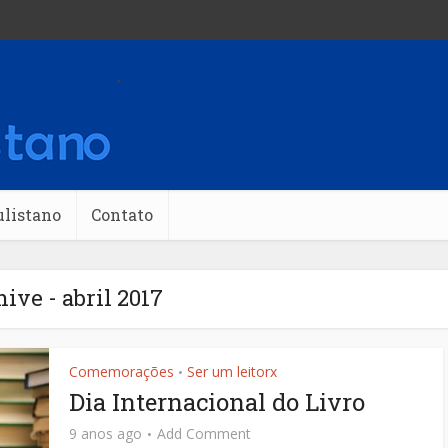
banner
ulistano
Contato
ive - abril 2017
Comemorações
Ser um leitorx
•
Dia Internacional do Livro
9 anos ago
Add Comment