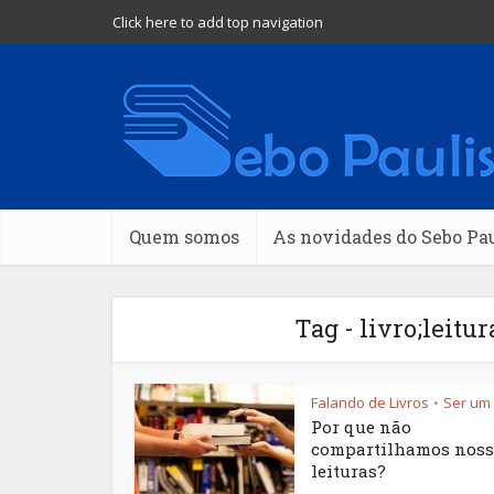
Click here to add top navigation
Quem somos
As novidades do Sebo Pa
Tag - livro;leitu
Falando de Livros
Ser um 
•
Por que não
compartilhamos noss
leituras?