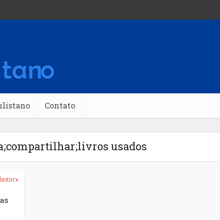
banner
ulistano
Contato
ra;compartilhar;livros usados
leitorx
as