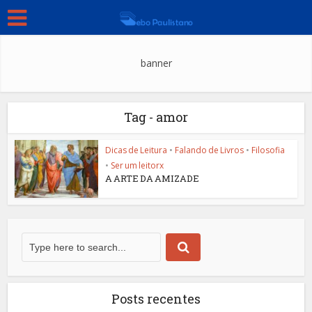
banner
Tag - amor
Dicas de Leitura
•
Falando de Livros
•
Filosofia
•
Ser um leitorx
A ARTE DA AMIZADE
Posts recentes