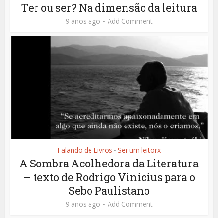
Ter ou ser? Na dimensão da leitura
9 anos ago
Add Comment
Falando de Livros
Ser um leitorx
•
A Sombra Acolhedora da Literatura
– texto de Rodrigo Vinicius para o
Sebo Paulistano
9 anos ago
Add Comment