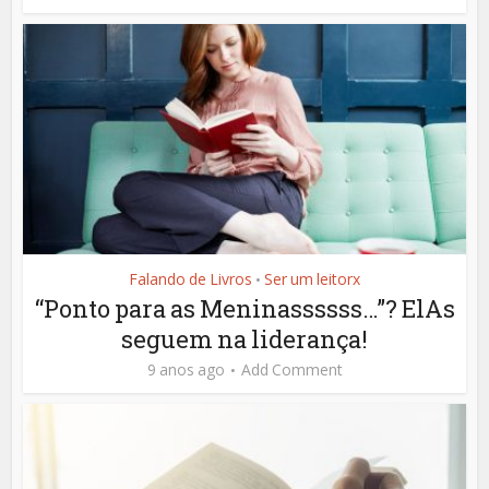
Falando de Livros
Ser um leitorx
•
“Ponto para as Meninassssss…”? ElAs
seguem na liderança!
9 anos ago
Add Comment