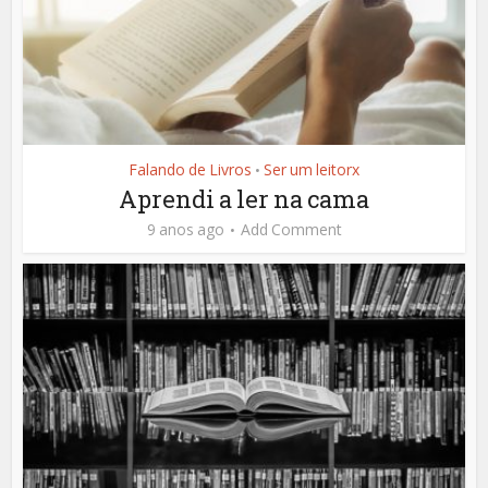
Falando de Livros
Ser um leitorx
•
Aprendi a ler na cama
9 anos ago
Add Comment